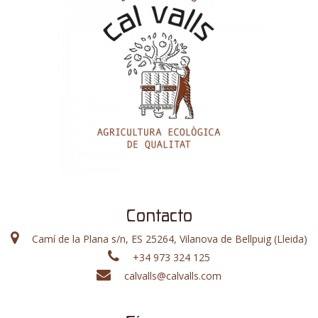
Contacto
Camí de la Plana s/n, ES 25264, Vilanova de Bellpuig (Lleida)
+34 973 324 125
calvalls@calvalls.com