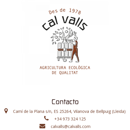
Contacto
Camí de la Plana s/n, ES 25264, Vilanova de Bellpuig (Lleida)
+34 973 324 125
calvalls@calvalls.com