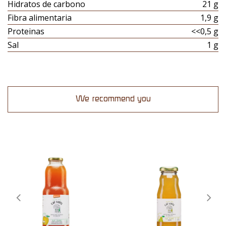
Hidratos de carbono
21 g
Fibra alimentaria
1,9 g
Proteinas
<<0,5 g
Sal
1 g
We recommend you