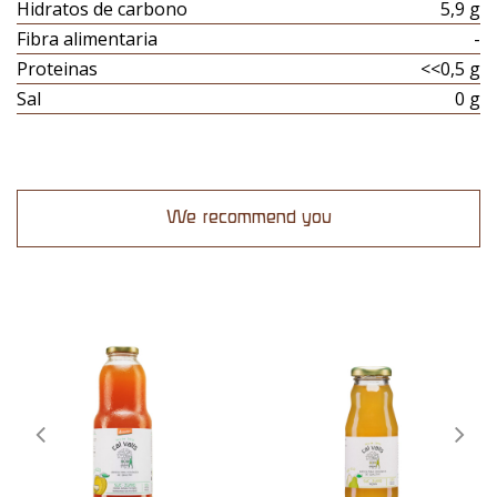
Hidratos de carbono
5,9 g
Fibra alimentaria
-
Proteinas
<<0,5 g
Sal
0 g
We recommend you