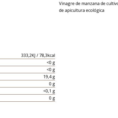
Vinagre de manzana de cultivo
de apicultura ecológica
333,2KJ / 78,3kcal
<0 g
<0 g
19,4 g
0 g
<0,1 g
0 g