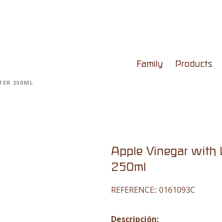
Family
Products
TER 250ML
Apple Vinegar with
250ml
REFERENCE::
0161093C
Descripción: