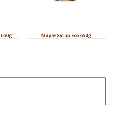
 650g
Maple Syrup Eco 650g
R