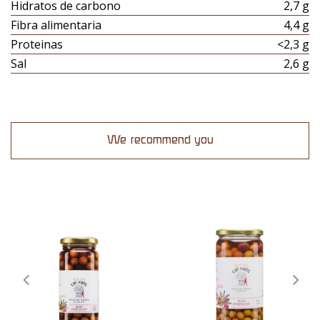
Hidratos de carbono
2,7 g
Fibra alimentaria
4,4 g
Proteinas
<2,3 g
Sal
2,6 g
We recommend you