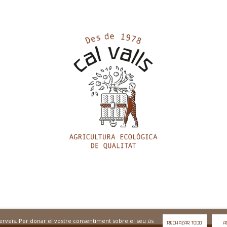
 serveis. Per donar el vostre consentiment sobre el seu ús
RECHAZAR TODO
A