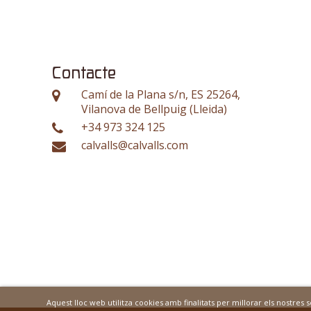
Contacte
Camí de la Plana s/n, ES 25264,
Vilanova de Bellpuig (Lleida)
+34 973 324 125
calvalls@calvalls.com
Aquest lloc web utilitza cookies amb finalitats per millorar els nostres