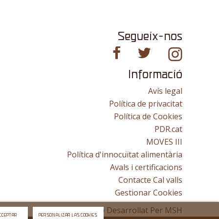
Segueix-nos
Informació
Avís legal
Política de privacitat
Política de Cookies
PDR.cat
MOVES III
Política d'innocuïtat alimentària
Avals i certificacions
Contacte Cal valls
Gestionar Cookies
Lloc Web Desarrollat Per
MSH
CCEPTAR
PERSONALIZAR LAS COOKIES