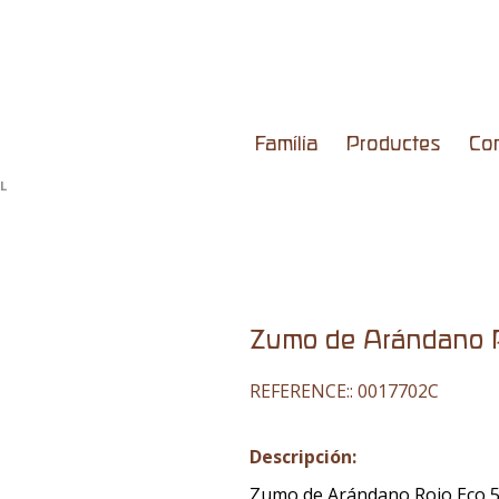
Família
Productes
Co
L
Zumo de Arándano 
REFERENCE::
0017702C
Descripción:
Zumo de Arándano Rojo Eco 