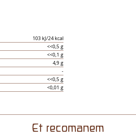
103 kJ/24 kcal
<<0,5 g
<<0,1 g
4,9 g
-
<<0,5 g
<0,01 g
Et recomanem