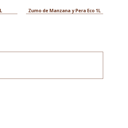
L
Zumo de Manzana y Pera Eco 1L
Zum