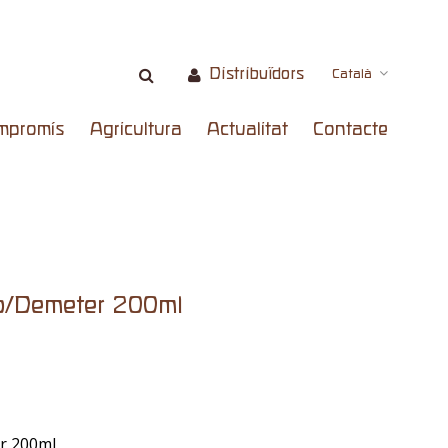
Distribuïdors
Català
mpromís
Agricultura
Actualitat
Contacte
o/Demeter 200ml
r 200ml