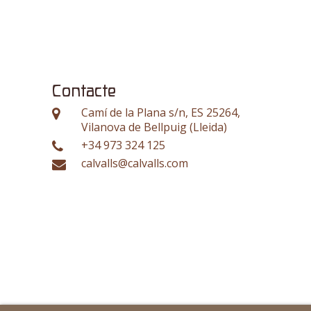
Contacte
Camí de la Plana s/n, ES 25264,
Vilanova de Bellpuig (Lleida)
+34 973 324 125
calvalls@calvalls.com