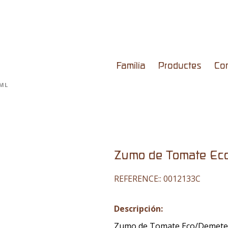
Família
Productes
Co
0ML
Zumo de Tomate Ec
REFERENCE::
0012133C
Descripción:
Zumo de Tomate Eco/Demete