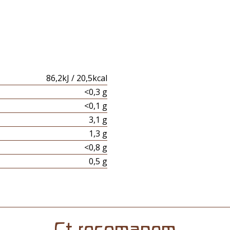
86,2kJ / 20,5kcal
<0,3 g
<0,1 g
3,1 g
1,3 g
<0,8 g
0,5 g