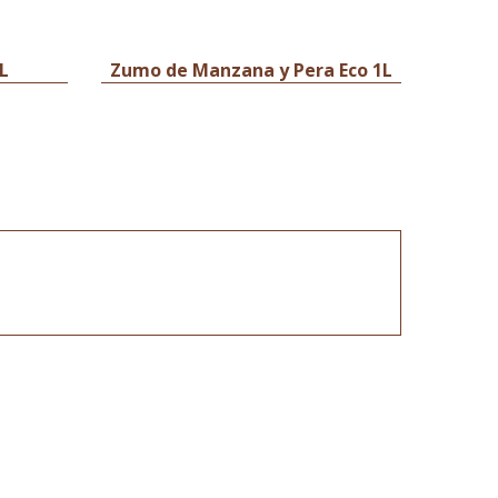
L
Zumo de Manzana y Pera Eco 1L
Zum