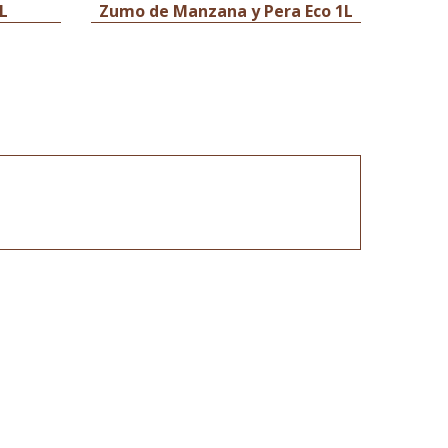
L
Zumo de Manzana y Pera Eco 1L
Zum