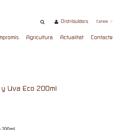
Distribuïdors
Català
mpromís
Agricultura
Actualitat
Contacte
 y Uva Eco 200ml
o 200ml