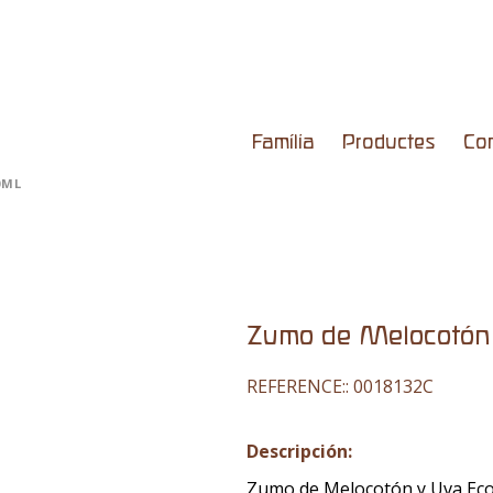
Família
Productes
Co
0ML
Zumo de Melocotón
REFERENCE::
0018132C
Descripción:
Zumo de Melocotón y Uva Ec