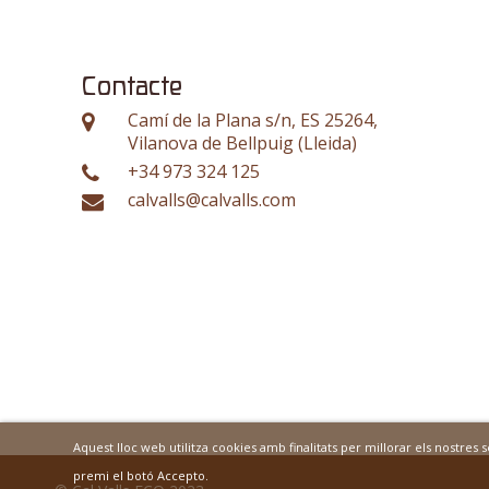
Contacte
Camí de la Plana s/n, ES 25264,
Vilanova de Bellpuig (Lleida)
+34 973 324 125
calvalls@calvalls.com
Aquest lloc web utilitza cookies amb finalitats per millorar els nostres
premi el botó Accepto.