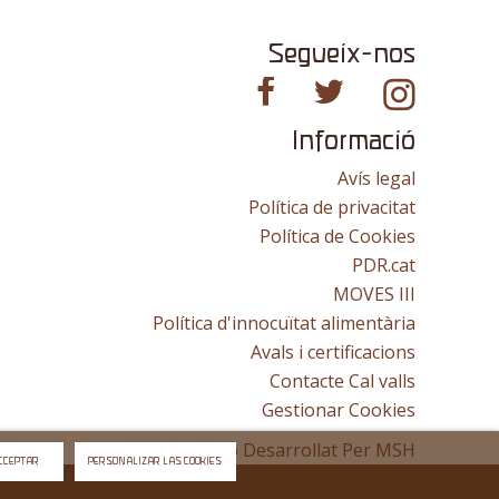
Segueix-nos
Informació
Avís legal
Política de privacitat
Política de Cookies
PDR.cat
MOVES III
Política d'innocuïtat alimentària
Avals i certificacions
Contacte Cal valls
Gestionar Cookies
Lloc Web Desarrollat Per
MSH
CCEPTAR
PERSONALIZAR LAS COOKIES