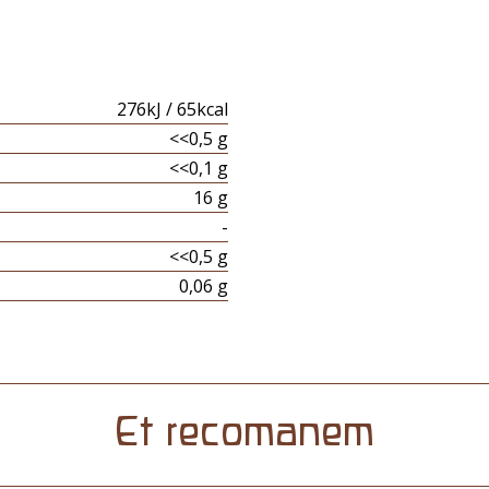
276kJ / 65kcal
<<0,5 g
<<0,1 g
16 g
-
<<0,5 g
0,06 g
Et recomanem