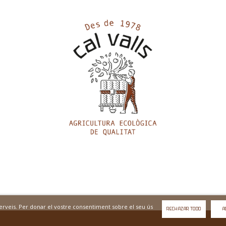
 serveis. Per donar el vostre consentiment sobre el seu ús
RECHAZAR TODO
A