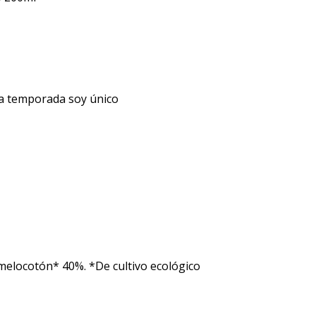
da temporada soy único
elocotón* 40%. *De cultivo ecológico