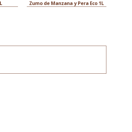
L
Zumo de Manzana y Pera Eco 1L
Zum