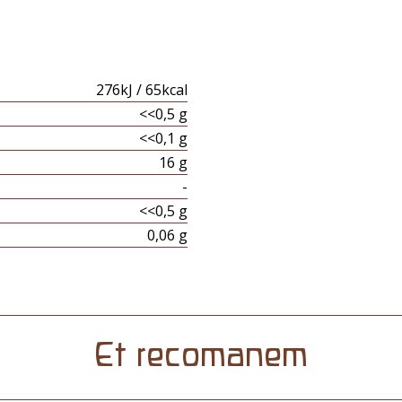
276kJ / 65kcal
<<0,5 g
<<0,1 g
16 g
-
<<0,5 g
0,06 g
Et recomanem