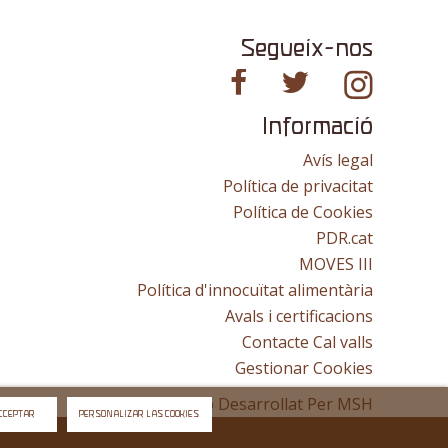
Segueix-nos
Informació
Avís legal
Política de privacitat
Política de Cookies
PDR.cat
MOVES III
Política d'innocuïtat alimentària
Avals i certificacions
Contacte Cal valls
Gestionar Cookies
Lloc Web Desarrollat Per
MSH
CCEPTAR
PERSONALIZAR LAS COOKIES