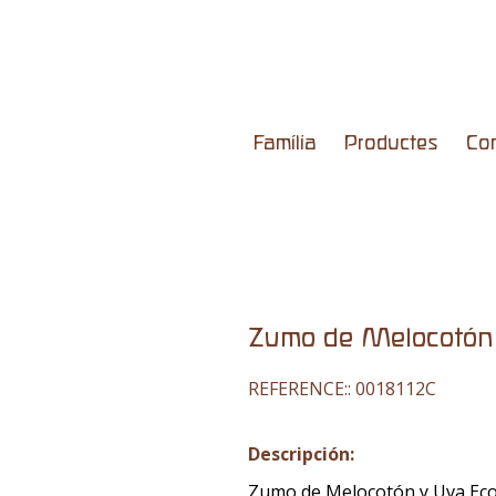
Família
Productes
Co
Zumo de Melocotón
REFERENCE::
0018112C
Descripción:
Zumo de Melocotón y Uva Eco