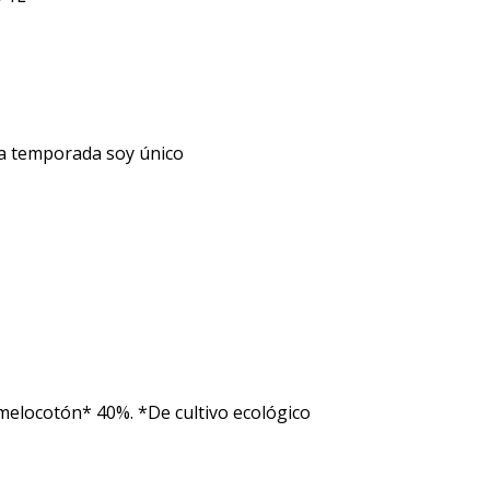
da temporada soy único
elocotón* 40%. *De cultivo ecológico