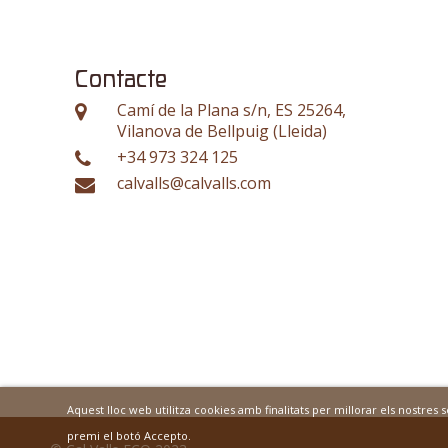
Contacte
Camí de la Plana s/n, ES 25264,
Vilanova de Bellpuig (Lleida)
+34 973 324 125
calvalls@calvalls.com
Aquest lloc web utilitza cookies amb finalitats per millorar els nostres
premi el botó Accepto.