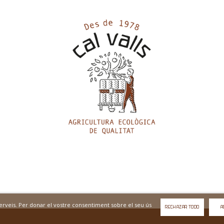
 serveis. Per donar el vostre consentiment sobre el seu ús
RECHAZAR TODO
A