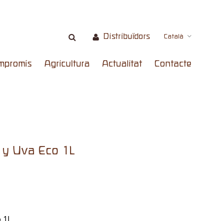
Distribuïdors
Català
mpromís
Agricultura
Actualitat
Contacte
 y Uva Eco 1L
 1L