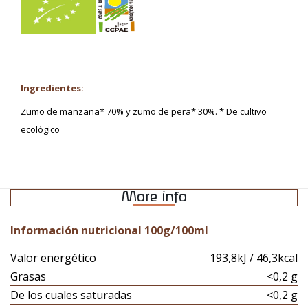
Ingredientes:
Zumo de manzana* 70% y zumo de pera* 30%. * De cultivo
ecológico
More info
Información nutricional 100g/100ml
Valor energético
193,8kJ / 46,3kcal
Grasas
<0,2 g
De los cuales saturadas
<0,2 g