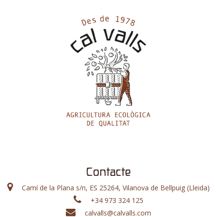
Contacte
Camí de la Plana s/n, ES 25264, Vilanova de Bellpuig (Lleida)
+34 973 324 125
calvalls@calvalls.com