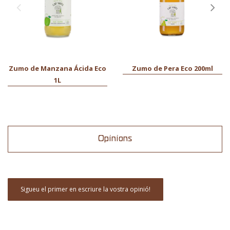
Zumo de Manzana Ácida Eco
Zumo de Pera Eco 200ml
1L
Opinions
Sigueu el primer en escriure la vostra opinió!