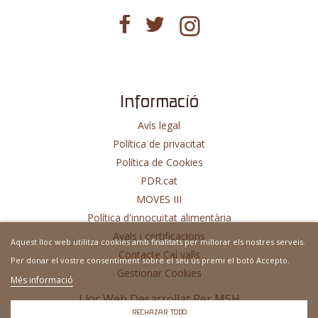
Informació
Avís legal
Política de privacitat
Política de Cookies
PDR.cat
MOVES III
Política d'innocuïtat alimentària
Avals i certificacions
Aquest lloc web utilitza cookies amb finalitats per millorar els nostres serveis.
Contacte Cal valls
Per donar el vostre consentiment sobre el seu ús premi el botó Accepto.
Gestionar Cookies
Més informació
Lloc Web Desarrollat Per
MSH
RECHAZAR TODO