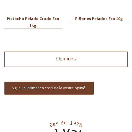
Pistacho Pelado Crudo Eco
Piñones Pelados Eco 40g
1kg
Opinions
Sigueu el primer en escriure la vostra opinió!