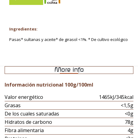
Ingredientes:
Pasas* sultanas y aceite* de girasol <1%. * De cultivo ecológico
More info
Información nutricional 100g/100ml
Valor energético
1465kJ/345kcal
Grasas
<1,5g
De los cuales saturadas
<0g
Hidratos de carbono
78g
Fibra alimentaria
4g