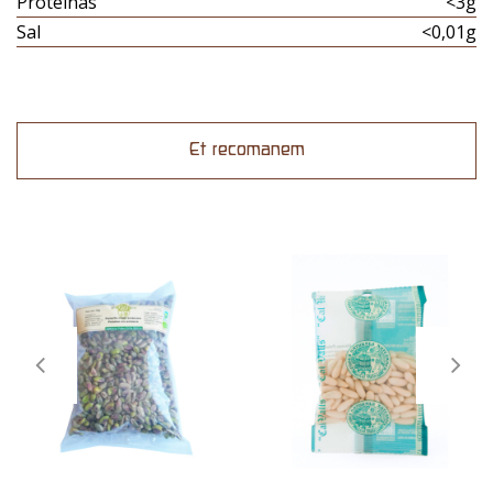
Proteinas
<3g
Sal
<0,01g
Et recomanem