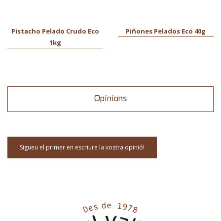
Pistacho Pelado Crudo Eco
Piñones Pelados Eco 40g
1kg
Opinions
Sigueu el primer en escriure la vostra opinió!