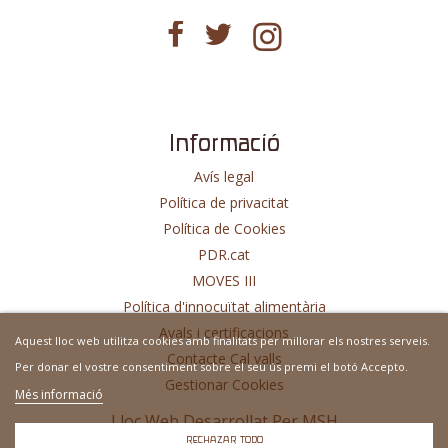
Informació
Avís legal
Política de privacitat
Política de Cookies
PDR.cat
MOVES III
Política d'innocuïtat alimentària
Avals i certificacions
Aquest lloc web utilitza cookies amb finalitats per millorar els nostres serveis.
Contacte Cal valls
Per donar el vostre consentiment sobre el seu ús premi el botó Accepto.
Gestionar Cookies
Més informació
Lloc Web Desarrollat Per
MSH
RECHAZAR TODO