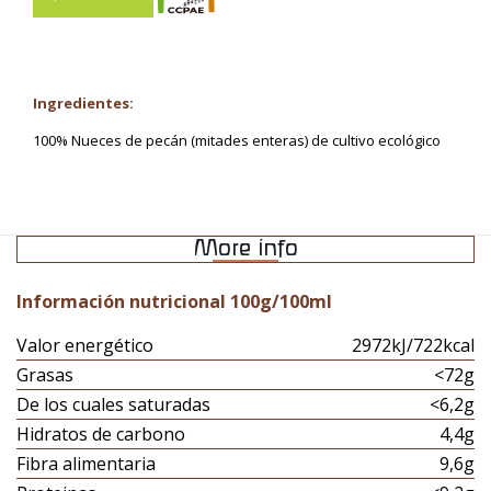
Ingredientes:
100% Nueces de pecán (mitades enteras) de cultivo ecológico
More info
Información nutricional 100g/100ml
Valor energético
2972kJ/722kcal
Grasas
<72g
De los cuales saturadas
<6,2g
Hidratos de carbono
4,4g
Fibra alimentaria
9,6g