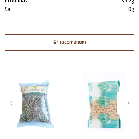
Proteinas
<9,2g
Sal
0g
Et recomanem