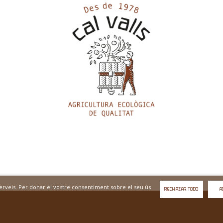
 serveis. Per donar el vostre consentiment sobre el seu ús
RECHAZAR TODO
A