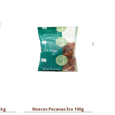
1kg
Nueces Pecanas Eco 100g
Nu