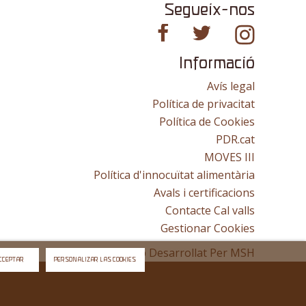
Segueix-nos
Informació
Avís legal
Política de privacitat
Política de Cookies
PDR.cat
MOVES III
Política d'innocuïtat alimentària
Avals i certificacions
Contacte Cal valls
Gestionar Cookies
Lloc Web Desarrollat Per
MSH
CCEPTAR
PERSONALIZAR LAS COOKIES