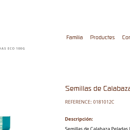
Família
Productes
Co
DAS ECO 100G
Semillas de Calaba
REFERENCE::
0181012C
Descripción:
Semillas de Calabaza Peladas