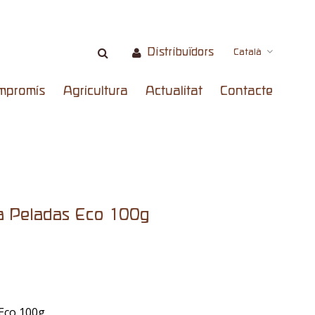
Distribuïdors
Català
mpromís
Agricultura
Actualitat
Contacte
za Peladas Eco 100g
 Eco 100g