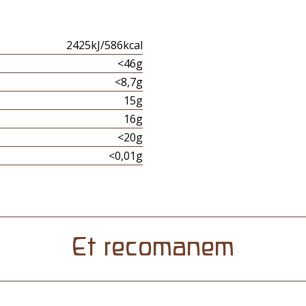
2425kJ/586kcal
<46g
<8,7g
15g
16g
<20g
<0,01g
Et recomanem