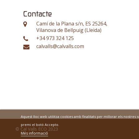
Contacte
Camí de la Plana s/n, ES 25264,
Vilanova de Bellpuig (Lleida)
+34 973 324 125
calvalls@calvalls.com
Aquest lloc web utilitza cookies amb finalitats per millorar els nostres
premi el botó Accepto.
© Cal Valls ECO 2023
Més informació