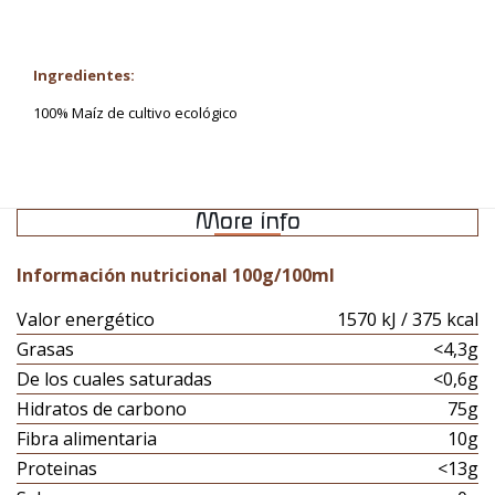
Ingredientes:
100% Maíz de cultivo ecológico
More info
Información nutricional 100g/100ml
Valor energético
1570 kJ / 375 kcal
Grasas
<4,3g
De los cuales saturadas
<0,6g
Hidratos de carbono
75g
Fibra alimentaria
10g
Proteinas
<13g