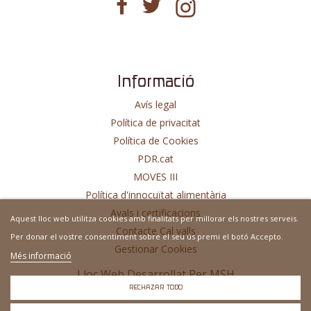
Informació
Avís legal
Política de privacitat
Política de Cookies
PDR.cat
MOVES III
Política d'innocuïtat alimentària
Avals i certificacions
Aquest lloc web utilitza cookies amb finalitats per millorar els nostres serveis.
Contacte Cal valls
Per donar el vostre consentiment sobre el seu ús premi el botó Accepto.
Gestionar Cookies
Més informació
Lloc Web Desarrollat Per
MSH
RECHAZAR TODO