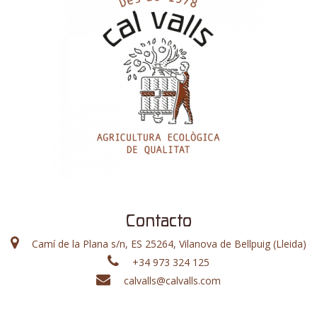
Contacto
Camí de la Plana s/n, ES 25264, Vilanova de Bellpuig (Lleida)
+34 973 324 125
calvalls@calvalls.com