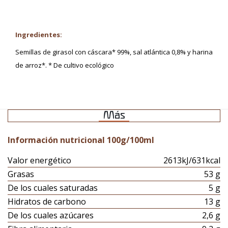
Ingredientes:
Semillas de girasol con cáscara* 99%, sal atlántica 0,8% y harina
de arroz*. * De cultivo ecológico
Más
Información nutricional 100g/100ml
Valor energético
2613kJ/631kcal
Grasas
53 g
De los cuales saturadas
5 g
Hidratos de carbono
13 g
De los cuales azúcares
2,6 g