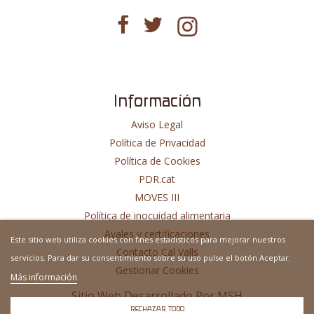
Información
Aviso Legal
Política de Privacidad
Política de Cookies
PDR.cat
MOVES III
Política de inocuidad alimentaria
Avales y certificaciones
Este sitio web utiliza cookies con fines estadisticos para mejorar nuestros
Contacto Cal Valls
servicios. Para dar su consentimiento sobre su uso pulse el botón Aceptar.
Gestionar Cookies
Más información
Sitio Web Desarrollado Por
MSH
RECHAZAR TODO