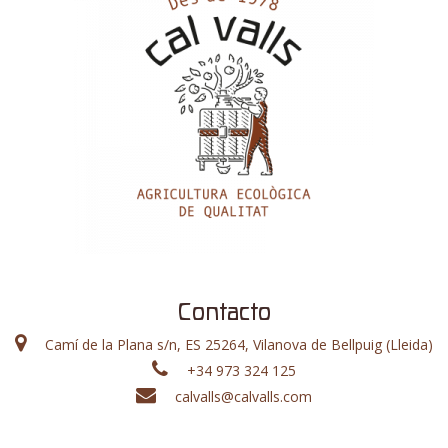
Contacto
Camí de la Plana s/n, ES 25264, Vilanova de Bellpuig (Lleida)
+34 973 324 125
calvalls@calvalls.com