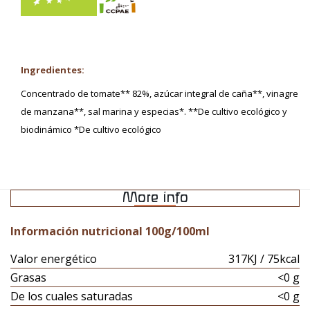
Ingredientes:
Concentrado de tomate** 82%, azúcar integral de caña**, vinagre
de manzana**, sal marina y especias*. **De cultivo ecológico y
biodinámico *De cultivo ecológico
More info
Información nutricional 100g/100ml
Valor energético
317KJ / 75kcal
Grasas
<0 g
De los cuales saturadas
<0 g