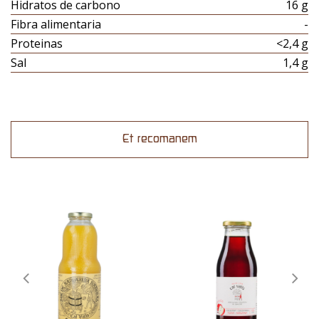
Hidratos de carbono
16 g
Fibra alimentaria
-
Proteinas
<2,4 g
Sal
1,4 g
Et recomanem