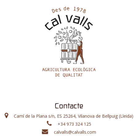
Contacte
Camí de la Plana s/n, ES 25264, Vilanova de Bellpuig (Lleida)
+34 973 324 125
calvalls@calvalls.com