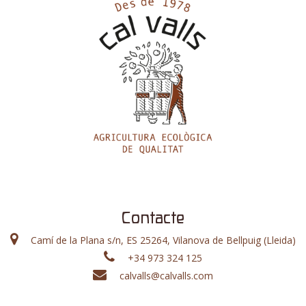
Contacte
Camí de la Plana s/n, ES 25264, Vilanova de Bellpuig (Lleida)
+34 973 324 125
calvalls@calvalls.com