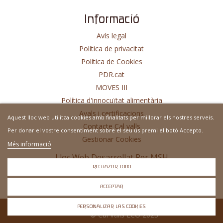
Informació
Avís legal
Política de privacitat
Política de Cookies
PDR.cat
MOVES III
Política d'innocuïtat alimentària
Avals i certificacions
Aquest lloc web utilitza cookies amb finalitats per millorar els nostres serveis.
Contacte Cal valls
Per donar el vostre consentiment sobre el seu ús premi el botó Accepto.
Gestionar Cookies
Més informació
Lloc Web Desarrollat Per
MSH
RECHAZAR TODO
ACCEPTAR
PERSONALIZAR LAS COOKIES
© Cal Valls ECO 2023