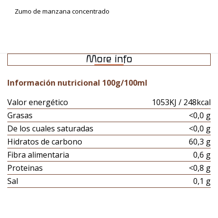
Zumo de manzana concentrado
More info
Información nutricional 100g/100ml
Valor energético
1053KJ / 248kcal
Grasas
<0,0 g
De los cuales saturadas
<0,0 g
Hidratos de carbono
60,3 g
Fibra alimentaria
0,6 g
Proteinas
<0,8 g
Sal
0,1 g