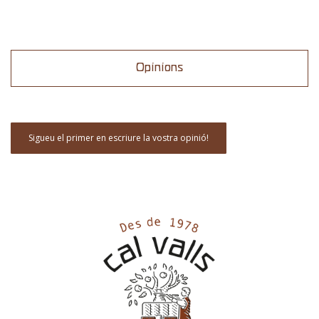
Opinions
Sigueu el primer en escriure la vostra opinió!