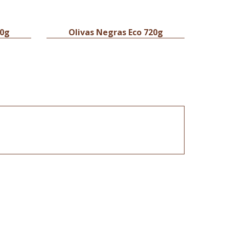
50g
Olivas Negras Eco 720g
Olivas