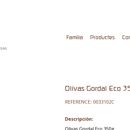
Família
Productes
Co
350G
Olivas Gordal Eco 3
REFERENCE::
0033102C
Descripción:
Olivas Gordal Eco 350g