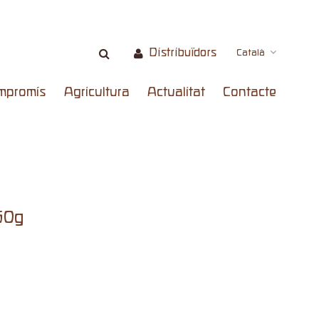
Distribuïdors
Català
mpromís
Agricultura
Actualitat
Contacte
50g