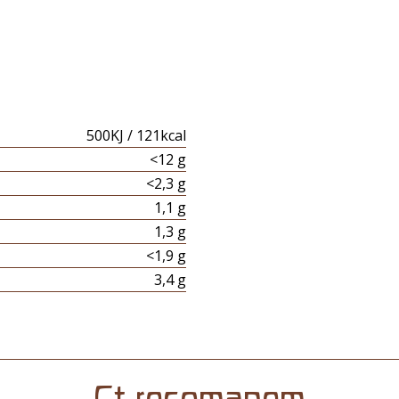
500KJ / 121kcal
<12 g
<2,3 g
1,1 g
1,3 g
<1,9 g
3,4 g