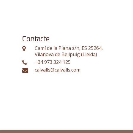
Contacte
Camí de la Plana s/n, ES 25264,
Vilanova de Bellpuig (Lleida)
+34 973 324 125
calvalls@calvalls.com