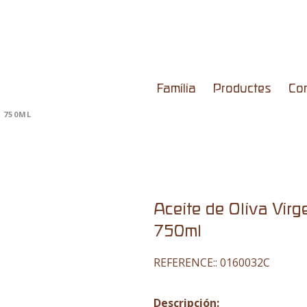
Família
Productes
Co
O 750ML
Aceite de Oliva Virg
750ml
REFERENCE::
0160032C
Descripción: