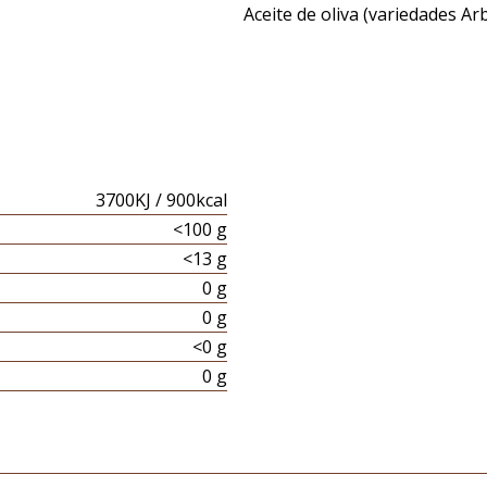
Aceite de oliva (variedades Ar
3700KJ / 900kcal
<100 g
<13 g
0 g
0 g
<0 g
0 g