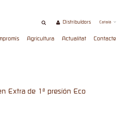
Distribuïdors
Català
mpromís
Agricultura
Actualitat
Contacte
en Extra de 1ª presión Eco