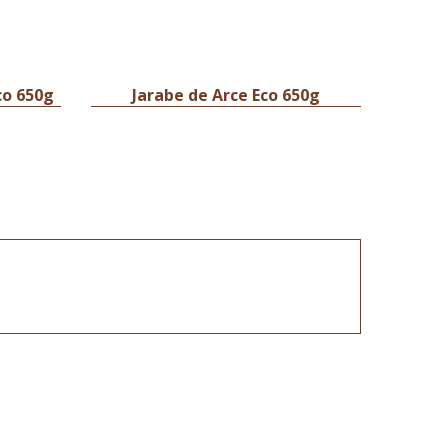
co 650g
Jarabe de Arce Eco 650g
Me