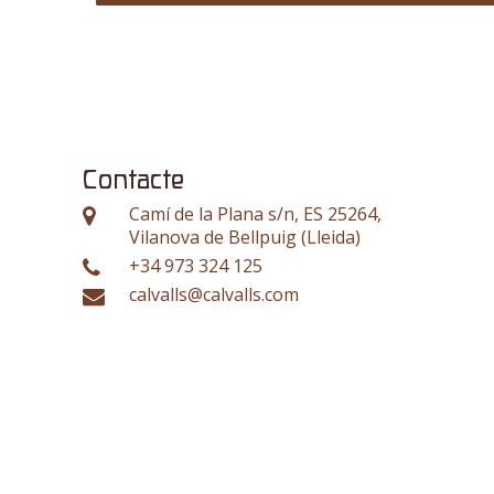
Contacte
Camí de la Plana s/n, ES 25264,
Vilanova de Bellpuig (Lleida)
+34 973 324 125
calvalls@calvalls.com