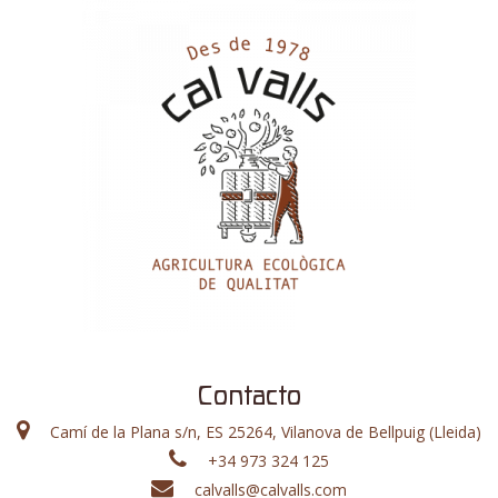
Contacto
Camí de la Plana s/n, ES 25264, Vilanova de Bellpuig (Lleida)
+34 973 324 125
calvalls@calvalls.com