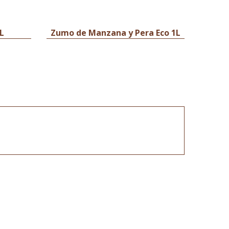
L
Zumo de Manzana y Pera Eco 1L
Zum