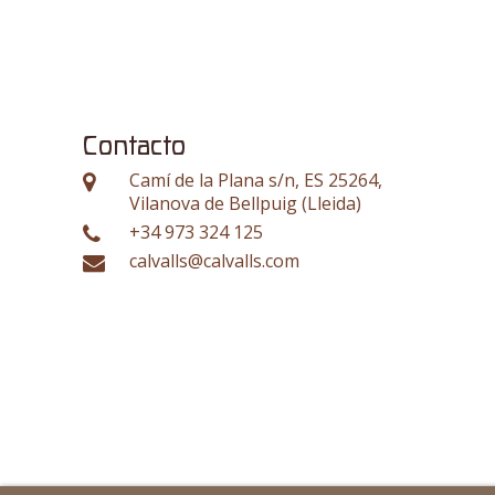
Contacto
Camí de la Plana s/n, ES 25264,
Vilanova de Bellpuig (Lleida)
+34 973 324 125
calvalls@calvalls.com