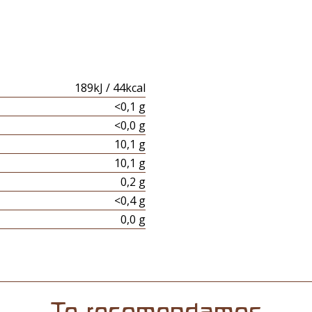
189kJ / 44kcal
<0,1 g
<0,0 g
10,1 g
10,1 g
0,2 g
<0,4 g
0,0 g