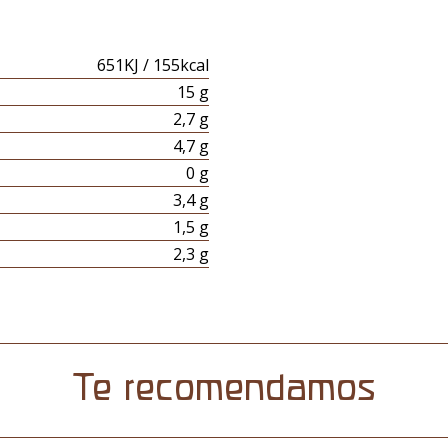
651KJ / 155kcal
15 g
2,7 g
4,7 g
0 g
3,4 g
1,5 g
2,3 g
Te recomendamos