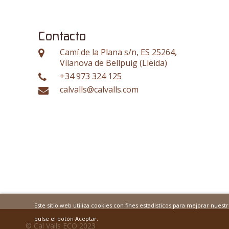
Contacto
Camí de la Plana s/n, ES 25264,
Vilanova de Bellpuig (Lleida)
+34 973 324 125
calvalls@calvalls.com
Este sitio web utiliza cookies con fines estadisticos para mejorar nues
pulse el botón Aceptar.
© Cal Valls ECO 2023