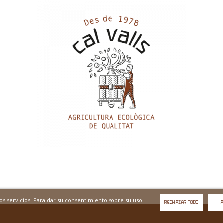
tros servicios. Para dar su consentimiento sobre su uso
RECHAZAR TODO
A