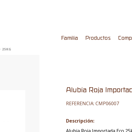
Familia
Productos
Comp
 25KG
Alubia Roja Import
REFERENCIA:
CMP06007
Descripción:
Alubia Roja Importada Eco 25