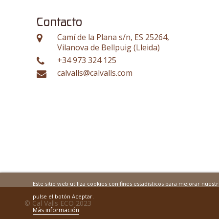
Contacto
Camí de la Plana s/n, ES 25264,
Vilanova de Bellpuig (Lleida)
+34 973 324 125
calvalls@calvalls.com
Este sitio web utiliza cookies con fines estadisticos para mejorar nues
pulse el botón Aceptar.
© Cal Valls ECO 2023
Más información