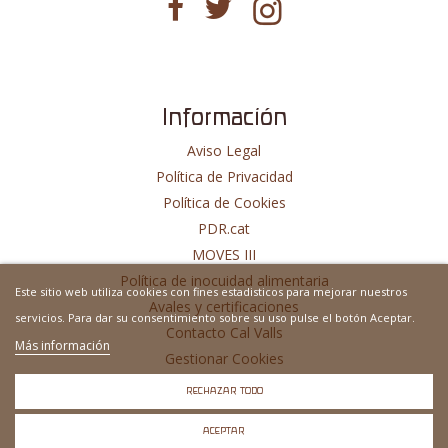
Información
Aviso Legal
Política de Privacidad
Política de Cookies
PDR.cat
MOVES III
Política de inocuidad alimentaria
Este sitio web utiliza cookies con fines estadisticos para mejorar nuestros
Avales y certificaciones
servicios. Para dar su consentimiento sobre su uso pulse el botón Aceptar.
Contacto Cal Valls
Más información
Gestionar Cookies
Sitio Web Desarrollado Por
MSH
RECHAZAR TODO
ACEPTAR