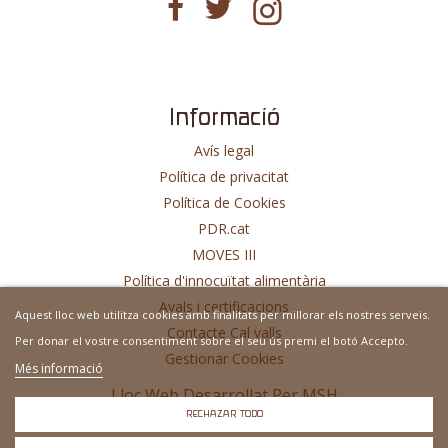
Informació
Avís legal
Política de privacitat
Política de Cookies
PDR.cat
MOVES III
Política d'innocuïtat alimentària
Avals i certificacions
Aquest lloc web utilitza cookies amb finalitats per millorar els nostres serveis.
Contacte Cal valls
Per donar el vostre consentiment sobre el seu ús premi el botó Accepto.
Gestionar Cookies
Més informació
Lloc Web Desarrollat Per
MSH
RECHAZAR TODO