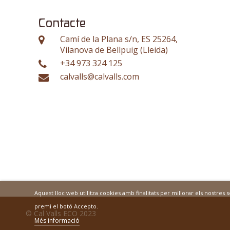
Contacte
Camí de la Plana s/n, ES 25264,
Vilanova de Bellpuig (Lleida)
+34 973 324 125
calvalls@calvalls.com
Aquest lloc web utilitza cookies amb finalitats per millorar els nostres
premi el botó Accepto.
© Cal Valls ECO 2023
Més informació