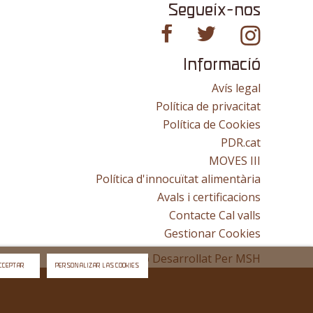
Segueix-nos
Informació
Avís legal
Política de privacitat
Política de Cookies
PDR.cat
MOVES III
Política d'innocuïtat alimentària
Avals i certificacions
Contacte Cal valls
Gestionar Cookies
Lloc Web Desarrollat Per
MSH
CCEPTAR
PERSONALIZAR LAS COOKIES