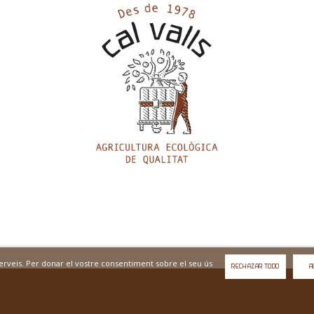
 serveis. Per donar el vostre consentiment sobre el seu ús
RECHAZAR TODO
A