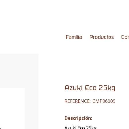
Família
Productes
Co
Azuki Eco 25kg
REFERENCE::
CMP06009
Descripción:
Azuki Eco 25kg