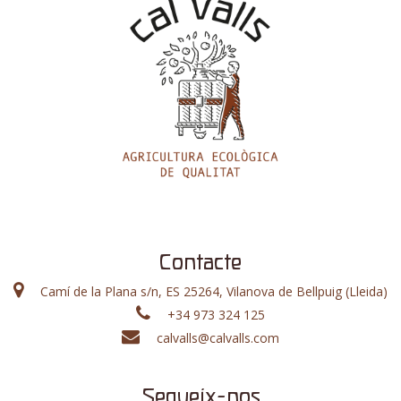
Contacte
Camí de la Plana s/n, ES 25264, Vilanova de Bellpuig (Lleida)
+34 973 324 125
calvalls@calvalls.com
Segueix-nos