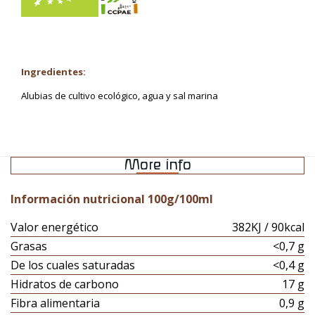
Ingredientes:
Alubias de cultivo ecológico, agua y sal marina
More info
Información nutricional 100g/100ml
Valor energético
382KJ / 90kcal
Grasas
<0,7 g
De los cuales saturadas
<0,4 g
Hidratos de carbono
17 g
Fibra alimentaria
0,9 g