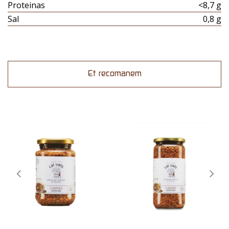
Proteinas
<8,7 g
Sal
0,8 g
Et recomanem