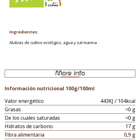
Ingredientes:
Alubias de cultivo ecológico, agua y sal marina
More info
Información nutricional 100g/100ml
Valor energético
443KJ / 104kcal
Grasas
<0 g
De los cuales saturadas
<0 g
Hidratos de carbono
17 g
Fibra alimentaria
0,9 g