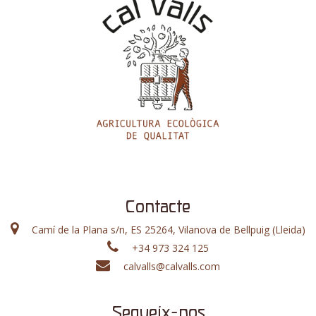
Contacte
Camí de la Plana s/n, ES 25264, Vilanova de Bellpuig (Lleida)
+34 973 324 125
calvalls@calvalls.com
Segueix-nos