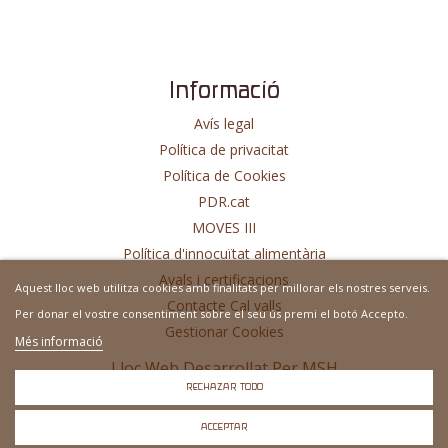
Informació
Avís legal
Política de privacitat
Política de Cookies
PDR.cat
MOVES III
Política d'innocuïtat alimentària
Avals i certificacions
Aquest lloc web utilitza cookies amb finalitats per millorar els nostres serveis.
Contacte Cal valls
Per donar el vostre consentiment sobre el seu ús premi el botó Accepto.
Gestionar Cookies
Més informació
Lloc Web Desarrollat Per
MSH
RECHAZAR TODO
ACCEPTAR