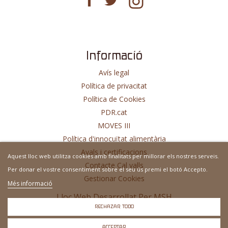
Informació
Avís legal
Política de privacitat
Política de Cookies
PDR.cat
MOVES III
Política d'innocuïtat alimentària
Avals i certificacions
Aquest lloc web utilitza cookies amb finalitats per millorar els nostres serveis.
Contacte Cal valls
Per donar el vostre consentiment sobre el seu ús premi el botó Accepto.
Gestionar Cookies
Més informació
Lloc Web Desarrollat Per
MSH
RECHAZAR TODO
ACCEPTAR