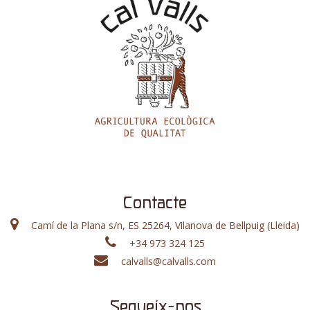
Contacte
Camí de la Plana s/n, ES 25264, Vilanova de Bellpuig (Lleida)
+34 973 324 125
calvalls@calvalls.com
Segueix-nos