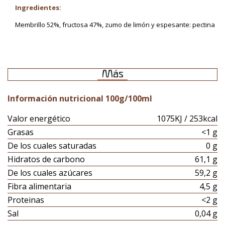
Ingredientes:
Membrillo 52%, fructosa 47%, zumo de limón y espesante: pectina
Más
Información nutricional 100g/100ml
Valor energético
1075KJ / 253kcal
Grasas
<1 g
De los cuales saturadas
0 g
Hidratos de carbono
61,1 g
De los cuales azúcares
59,2 g
Fibra alimentaria
4,5 g
Proteinas
<2 g
Sal
0,04 g