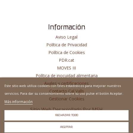
Información
Aviso Legal
Política de Privacidad
Política de Cookies
PDR.cat
MOVES III
Política de inocuidad alimentaria
Avales y certificaciones
Este sitio web utiliza cookies con fines estadisticos para mejorar nuestros
Contacto Cal Valls
servicios. Para dar su consentimiento sobre su uso pulse el botón Aceptar.
Gestionar Cookies
Más información
Sitio Web Desarrollado Por
MSH
RECHAZAR TODO
ACEPTAR