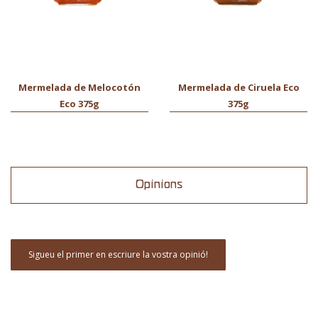
Mermelada de Melocotón
Mermelada de Ciruela Eco
Eco 375g
375g
Opinions
Sigueu el primer en escriure la vostra opinió!