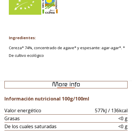
Ingredientes:
Cereza* 74%, concentrado de agave* y espesante: agar-agar*. *
De cultivo ecológico
More info
Información nutricional 100g/100ml
Valor energético
577kJ / 136kcal
Grasas
<0 g
De los cuales saturadas
<0 g