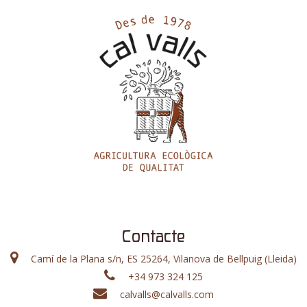
Contacte
Camí de la Plana s/n, ES 25264, Vilanova de Bellpuig (Lleida)
+34 973 324 125
calvalls@calvalls.com