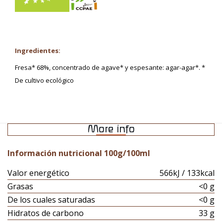
Ingredientes:
Fresa* 68%, concentrado de agave* y espesante: agar-agar*. *
De cultivo ecológico
More info
Información nutricional 100g/100ml
Valor energético
566kJ / 133kcal
Grasas
<0 g
De los cuales saturadas
<0 g
Hidratos de carbono
33 g