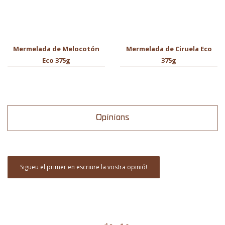
Mermelada de Melocotón
Mermelada de Ciruela Eco
Eco 375g
375g
Opinions
Sigueu el primer en escriure la vostra opinió!