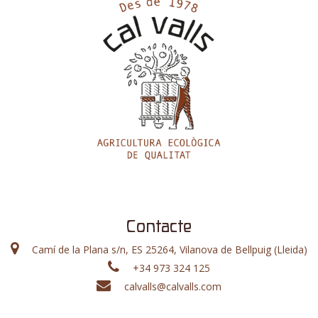
Contacte
Camí de la Plana s/n, ES 25264, Vilanova de Bellpuig (Lleida)
+34 973 324 125
calvalls@calvalls.com