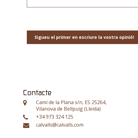
Sigueu el primer en escriure la vostra opinió!
Contacte
Camí de la Plana s/n, ES 25264,
Vilanova de Bellpuig (Lleida)
+34 973 324 125
calvalls@calvalls.com