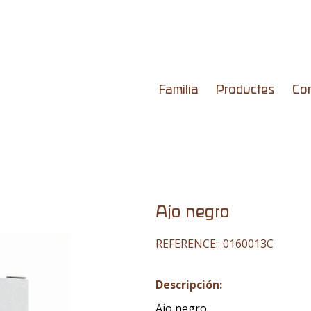
Família
Productes
Co
Ajo negro
REFERENCE::
0160013C
Descripción:
Ajo negro