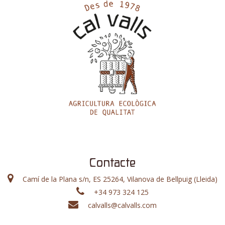
Contacte
Camí de la Plana s/n, ES 25264, Vilanova de Bellpuig (Lleida)
+34 973 324 125
calvalls@calvalls.com